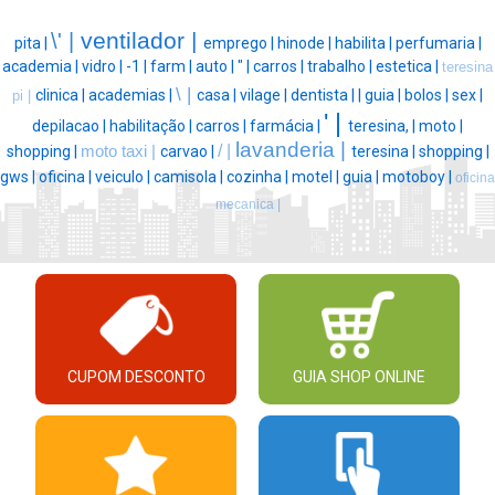
ventilador |
\' |
pita |
emprego |
hinode |
habilita |
perfumaria |
academia |
vidro |
-1 |
farm |
auto |
" |
carros |
trabalho |
estetica |
teresina
\ |
clinica |
academias |
casa |
vilage |
dentista |
|
guia |
bolos |
sex |
pi |
' |
depilacao |
habilitação |
carros |
farmácia |
teresina, |
moto |
lavanderia |
/ |
shopping |
moto taxi |
carvao |
teresina |
shopping |
gws |
oficina |
veiculo |
camisola |
cozinha |
motel |
guia |
motoboy |
oficina
mecanica |
CUPOM DESCONTO
GUIA SHOP ONLINE