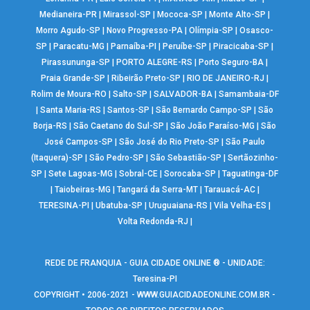
Medianeira-PR
|
Mirassol-SP
|
Mococa-SP
|
Monte Alto-SP
|
Morro Agudo-SP
|
Novo Progresso-PA
|
Olímpia-SP
|
Osasco-
SP
|
Paracatu-MG
|
Parnaíba-PI
|
Peruíbe-SP
|
Piracicaba-SP
|
Pirassununga-SP
|
PORTO ALEGRE-RS
|
Porto Seguro-BA
|
Praia Grande-SP
|
Ribeirão Preto-SP
|
RIO DE JANEIRO-RJ
|
Rolim de Moura-RO
|
Salto-SP
|
SALVADOR-BA
|
Samambaia-DF
|
Santa Maria-RS
|
Santos-SP
|
São Bernardo Campo-SP
|
São
Borja-RS
|
São Caetano do Sul-SP
|
São João Paraíso-MG
|
São
José Campos-SP
|
São José do Rio Preto-SP
|
São Paulo
(Itaquera)-SP
|
São Pedro-SP
|
São Sebastião-SP
|
Sertãozinho-
SP
|
Sete Lagoas-MG
|
Sobral-CE
|
Sorocaba-SP
|
Taguatinga-DF
|
Taiobeiras-MG
|
Tangará da Serra-MT
|
Tarauacá-AC
|
TERESINA-PI
|
Ubatuba-SP
|
Uruguaiana-RS
|
Vila Velha-ES
|
Volta Redonda-RJ
|
REDE DE FRANQUIA - GUIA CIDADE ONLINE ® - UNIDADE:
Teresina-PI
COPYRIGHT • 2006-2021 -
WWW.GUIACIDADEONLINE.COM.BR
-