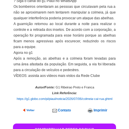
? Siga o canal do g1 Piauí no WhatsApp
Os bombeiros orientaram as pessoas que circulavam pela rua a
não se aproximarem nem tentarem manipular a colmeia, já que
qualquer interferência poderia provocar um ataque das abelhas.
A guarnição retornou ao local durante a noite para realizar o
controle e a retirada dos insetos. De acordo com a corporação, a
operação foi programada para esse horário porque as abelhas
ficam menos agressivas após escurecer, reduzindo os riscos
para a equipe.
Agora no g1
Após a remoção, as abelhas e a colmeia foram levadas para
uma área afastada da população. Em seguida, a via foi liberada
para a circulação de veículos e pedestres.
VÍDEOS: assista aos vídeos mais vistos da Rede Clube
Autor/Fonte:
G1 Ribeirao Preto e Franca
Link Referência:
https://g1.globo.com/pi/piaui/noticia/2026/07/06/colmeia-cai-rua.ghtml
Contato
Imprimir
Voltar