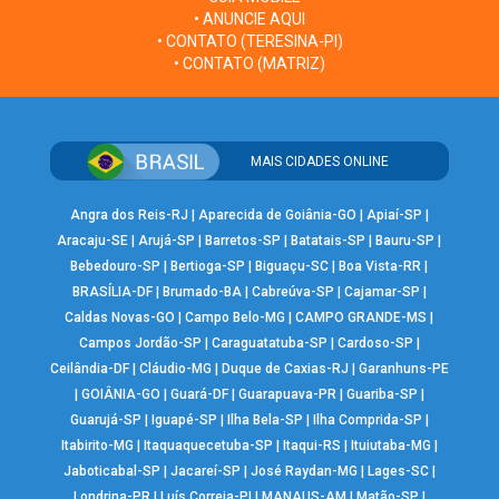
• ANUNCIE AQUI
• CONTATO (TERESINA-PI)
• CONTATO (MATRIZ)
MAIS CIDADES ONLINE
Angra dos Reis-RJ
|
Aparecida de Goiânia-GO
|
Apiaí-SP
|
Aracaju-SE
|
Arujá-SP
|
Barretos-SP
|
Batatais-SP
|
Bauru-SP
|
Bebedouro-SP
|
Bertioga-SP
|
Biguaçu-SC
|
Boa Vista-RR
|
BRASÍLIA-DF
|
Brumado-BA
|
Cabreúva-SP
|
Cajamar-SP
|
Caldas Novas-GO
|
Campo Belo-MG
|
CAMPO GRANDE-MS
|
Campos Jordão-SP
|
Caraguatatuba-SP
|
Cardoso-SP
|
Ceilândia-DF
|
Cláudio-MG
|
Duque de Caxias-RJ
|
Garanhuns-PE
|
GOIÂNIA-GO
|
Guará-DF
|
Guarapuava-PR
|
Guariba-SP
|
Guarujá-SP
|
Iguapé-SP
|
Ilha Bela-SP
|
Ilha Comprida-SP
|
Itabirito-MG
|
Itaquaquecetuba-SP
|
Itaqui-RS
|
Ituiutaba-MG
|
Jaboticabal-SP
|
Jacareí-SP
|
José Raydan-MG
|
Lages-SC
|
Londrina-PR
|
Luís Correia-PI
|
MANAUS-AM
|
Matão-SP
|